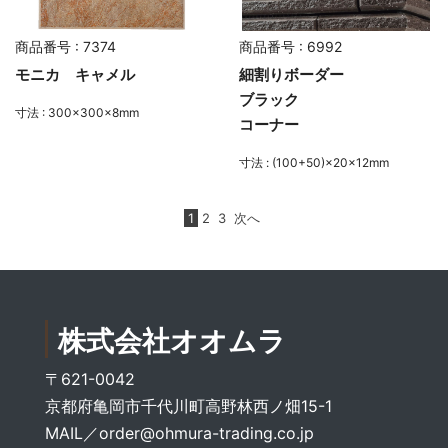
商品番号 : 7374
商品番号 : 6992
モニカ キャメル
細割りボーダー
ブラック
寸法 : 300×300×8mm
コーナー
寸法 : (100+50)×20×12mm
1
2
3
次へ
株式会社オオムラ
〒621-0042
京都府亀岡市千代川町高野林西ノ畑15-1
MAIL／
order@ohmura-trading.co.jp