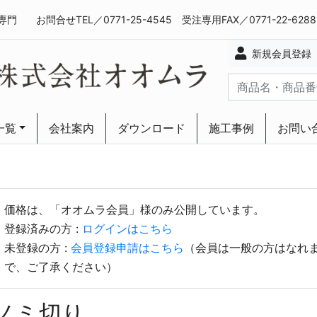
専門
お問合せTEL／0771-25-4545 受注専用FAX／0771-22-628
新規会員登録
一覧
会社案内
ダウンロード
施工事例
お問い
ーリング
ーリング
価格は、「オオムラ会員」様のみ公開しています。
登録済みの方 :
ログインはこちら
未登録の方 :
会員登録申請はこちら
（会員は一般の方はなれ
で、ご了承ください）
ノミ切り