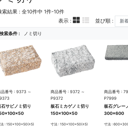
検索結果 : 全10件中 1件-10件
表示 :
並び順 :
検索条件 :
ノミ切り
品番号 : 9373 ～
商品番号 : 9372 ～
商品番号 : 79
9373
P9372
P7999
板石サビノミ切り
板石ミカゲノミ切り
板石グレー
50×100×50
150×100×50
300×600
法 : 150×100×50(±5)
寸法 : 150×100×50(±5)
寸法 : 600×30