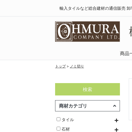
輸入タイルなど総合建材の通信販売 卸
商品
天然木・フロ
SPCフローリング
複合フローリング
ラミネートフロ
トップ
>
ノミ切り
検索
商材カテゴリ
タイル
石材