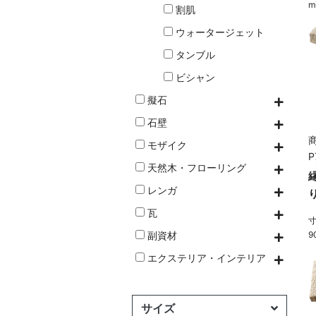
m
割肌
ウォータージェット
タンブル
ビシャン
擬石
石壁
商
モザイク
P
天然木・フローリング
レンガ
瓦
寸
副資材
9
エクステリア・インテリア
サイズ