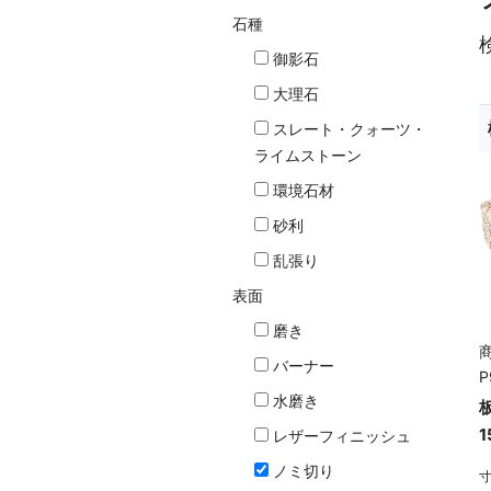
石種
御影石
大理石
スレート・クォーツ・
ライムストーン
環境石材
砂利
乱張り
表面
磨き
商
バーナー
P
水磨き
1
レザーフィニッシュ
ノミ切り
寸