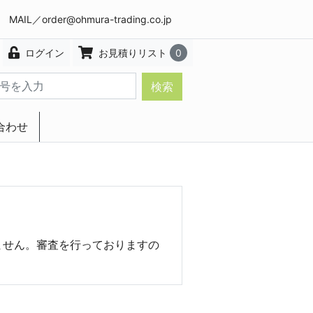
8 MAIL／
order@ohmura-trading.co.jp
ログイン
お見積りリスト
0
検索
合わせ
エクステリア・インテリア
ません。審査を行っておりますの