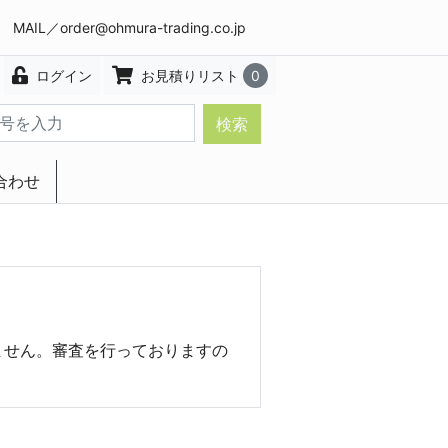
8 MAIL／
order@ohmura-trading.co.jp
ログイン
お見積りリスト
0
検索
合わせ
エクステリア・インテリア
ません。審査を行っておりますの