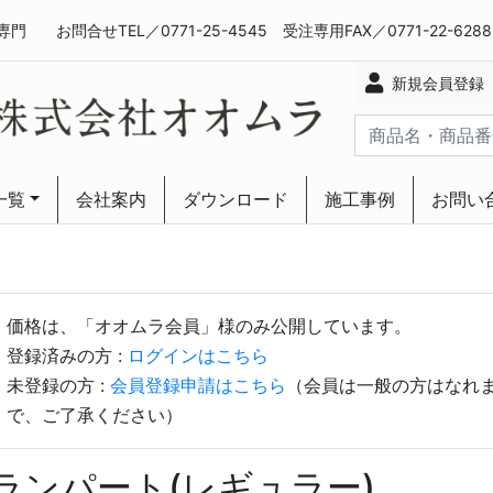
専門
お問合せTEL／0771-25-4545 受注専用FAX／0771-22-628
新規会員登録
一覧
会社案内
ダウンロード
施工事例
お問い
ーリング
ーリング
価格は、「オオムラ会員」様のみ公開しています。
登録済みの方 :
ログインはこちら
未登録の方 :
会員登録申請はこちら
（会員は一般の方はなれ
で、ご了承ください）
ランパート(レギュラー)