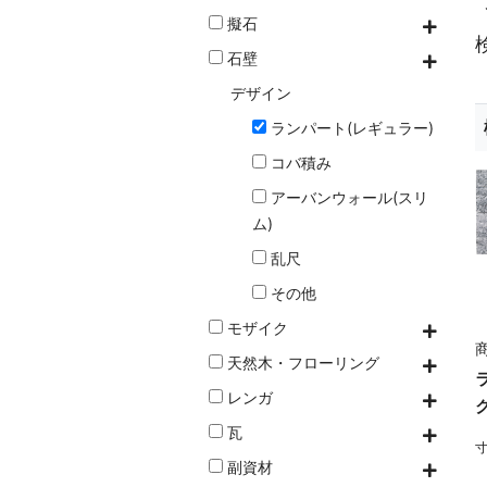
擬石
石壁
デザイン
ランパート(レギュラー)
コバ積み
アーバンウォール(スリ
ム)
乱尺
その他
モザイク
商
天然木・フローリング
レンガ
瓦
寸
副資材