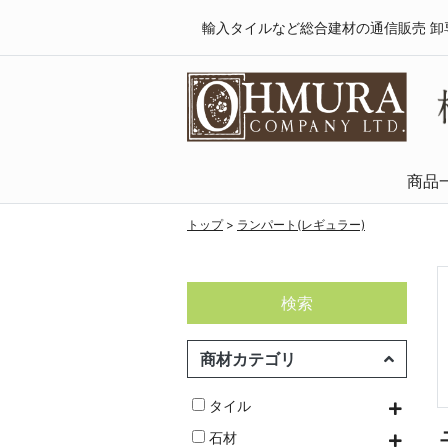
輸入タイルなど総合建材の通信販売 卸
商品
天然木・フロ
SPCフローリング
複合フローリング
ラミネートフロ
トップ
>
ランパート(レギュラー)
検索
商材カテゴリ
タイル
石材