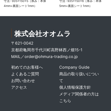
寸法 : 935×150×5（厚み：本体
寸法 : 935×150×6（厚み：本体
4mm+裏面シート1mm）
5mm+裏面シート1mm）
株式会社オオムラ
〒621-0042
京都府亀岡市千代川町高野林西ノ畑15-1
MAIL／
order@ohmura-trading.co.jp
初めてのお客様へ
Company Guide
よくあるご質問
商品の取り扱いについ
お問い合わせ
て
アクセス
個人情報保護方針
メディア関係者の方は
こちら