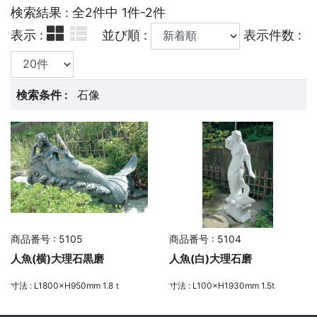
検索結果 : 全2件中 1件-2件
表示 :
並び順 :
表示件数 :
検索条件 :
石像
商品番号 : 5105
商品番号 : 5104
人魚(横)大理石黒磨
人魚(白)大理石磨
寸法 : L1800×H950mm 1.8ｔ
寸法 : L100×H1930mm 1.5t