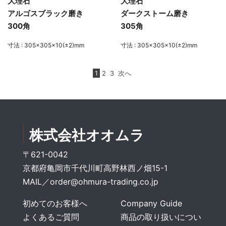
大理石
大理石
アルゴスブラック磨き
ダークストーム磨き
300角
305角
寸法 : 305×305×10(±2)mm
寸法 : 305×305×10(±2)mm
1
2
3
次へ
株式会社オオムラ
〒621-0042
京都府亀岡市千代川町高野林西ノ畑15-1
MAIL／
order@ohmura-trading.co.jp
初めてのお客様へ
Company Guide
よくあるご質問
商品の取り扱いについ