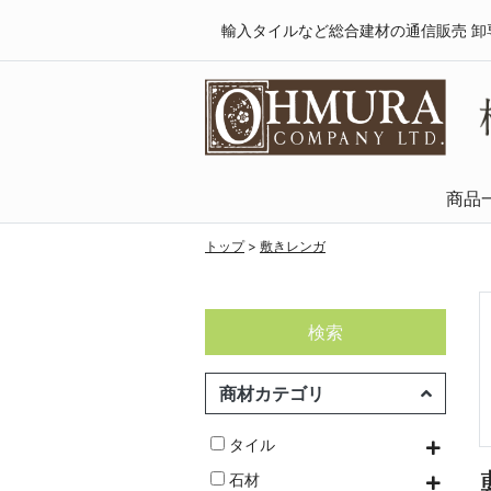
輸入タイルなど総合建材の通信販売 卸
商品
天然木・フロ
SPCフローリング
複合フローリング
ラミネートフロ
トップ
>
敷きレンガ
検索
商材カテゴリ
タイル
石材