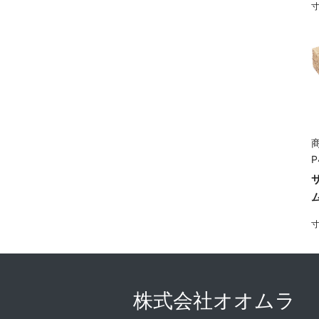
寸
商
P
寸
株式会社オオムラ