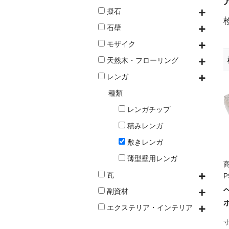
擬石
石壁
モザイク
天然木・フローリング
レンガ
種類
レンガチップ
積みレンガ
敷きレンガ
薄型壁用レンガ
商
瓦
P
副資材
エクステリア・インテリア
寸