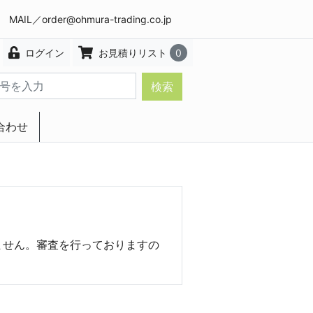
8 MAIL／
order@ohmura-trading.co.jp
ログイン
お見積りリスト
0
検索
合わせ
エクステリア・インテリア
ません。審査を行っておりますの