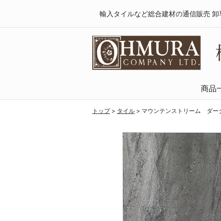
輸入タイルなど総合建材の通信販売 卸
商品
天然木・フロ
SPCフローリング
複合フローリング
ラミネートフロ
トップ
>
タイル
>
マウンテンストリーム ダーク