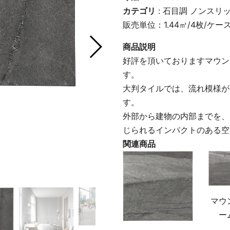
カテゴリ
:
石目調
ノンスリ
販売単位：1.44㎡/4枚/ケー
商品説明
好評を頂いておりますマウン
す。
大判タイルでは、流れ模様が
す。
外部から建物の内部までを、
じられるインパクトのある空
関連商品
マウ
ー