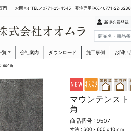
専門
お問合せTEL／0771-25-4545 受注専用FAX／0771-22-628
新規会員登録
一覧
会社案内
ダウンロード
施工事例
お問い
ーリング
ーリング
 600角
マウンテンストリ
角
商品番号 :
9507
寸法 : 600ｘ600ｘ10ｍｍ