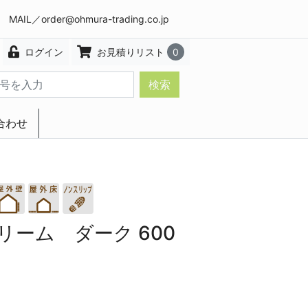
8 MAIL／
order@ohmura-trading.co.jp
ログイン
お見積りリスト
0
検索
合わせ
エクステリア・インテリア
ーム ダーク 600