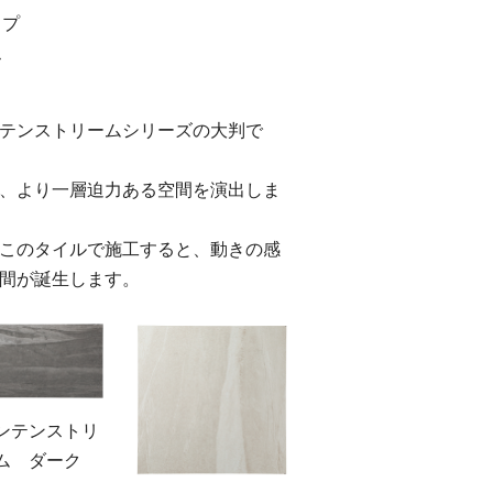
ップ
ス
テンストリームシリーズの大判で
、より一層迫力ある空間を演出しま
このタイルで施工すると、動きの感
間が誕生します。
ンテンストリ
ム ダーク