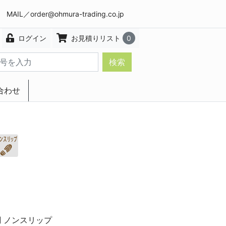
8 MAIL／
order@ohmura-trading.co.jp
ログイン
お見積りリスト
0
検索
合わせ
エクステリア・インテリア
調
ノンスリップ