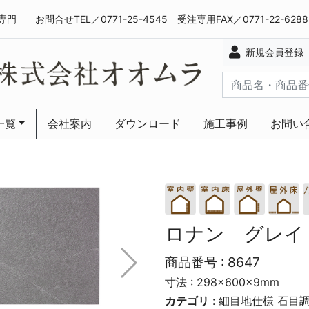
専門
お問合せTEL／0771-25-4545 受注専用FAX／0771-22-628
新規会員登録
一覧
会社案内
ダウンロード
施工事例
お問い
ーリング
ーリング
ロナン グレイ
商品番号 :
8647
寸法 : 298×600×9mm
カテゴリ
:
細目地仕様
石目