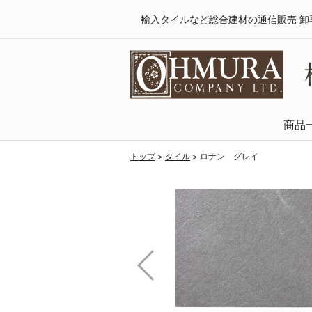
輸入タイルなど総合建材の通信販売 卸
商品
天然木・フロ
SPCフローリング
複合フローリング
ラミネートフロ
トップ
>
タイル
>
ロナン グレイ