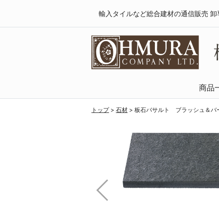
輸入タイルなど総合建材の通信販売 卸
商品
天然木・フロ
SPCフローリング
複合フローリング
ラミネートフロ
トップ
>
石材
>
板石バサルト ブラッシュ＆バー