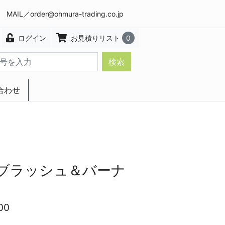
8 MAIL／
order@ohmura-trading.co.jp
ログイン
お見積りリスト
0
検索
合わせ
エクステリア・インテリア
ブラッシュ＆バーナ
00