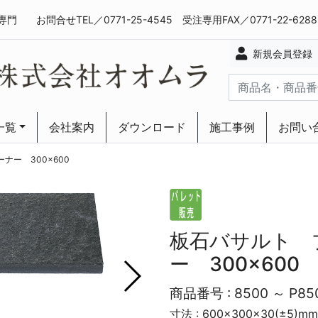
専門
お問合せTEL／0771-25-4545 受注専用FAX／0771-22-628
新規会員登録
一覧
会社案内
ダウンロード
施工事例
お問い
ーリング
ーリング
ナー 300×600
板石バサルト 
ー 300×600
商品番号 :
8500 ～ P85
寸法 : 600×300×30(±5)mm