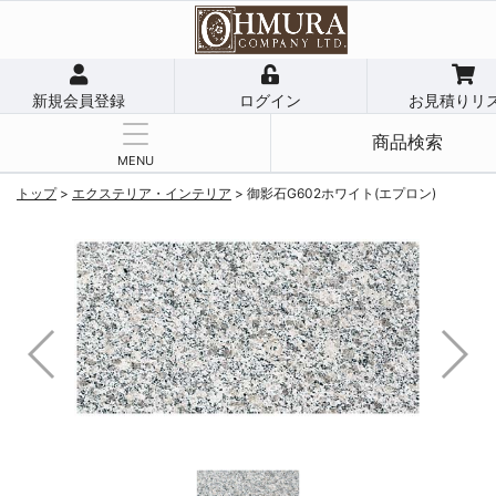
新規会員登録
ログイン
お見積りリ
商品検索
MENU
トップ
>
エクステリア・インテリア
>
御影石G602ホワイト(エプロン)