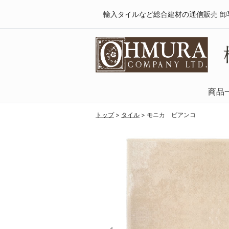
輸入タイルなど総合建材の通信販売 卸
商品
天然木・フロ
SPCフローリング
複合フローリング
ラミネートフロ
トップ
>
タイル
>
モニカ ビアンコ