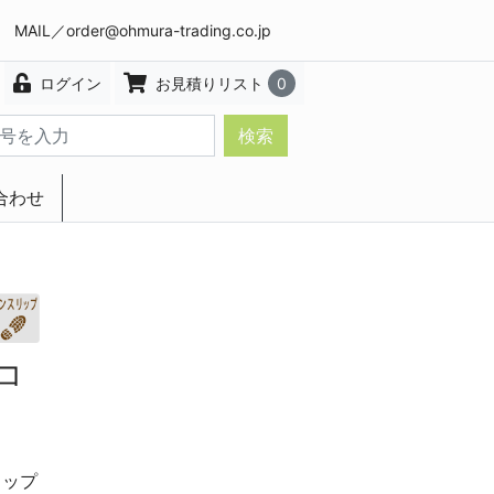
8 MAIL／
order@ohmura-trading.co.jp
ログイン
お見積りリスト
0
検索
合わせ
エクステリア・インテリア
コ
リップ