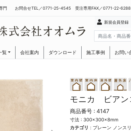
専門
お問合せTEL／0771-25-4545 受注専用FAX／0771-22-628
新規会員登録
一覧
会社案内
ダウンロード
施工事例
お問い
ーリング
ーリング
モニカ ビアン
商品番号 :
4147
寸法 : 300×300×8mm
カテゴリ
:
プレーン
ノンス