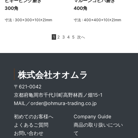
ピギーピンク磨き
マルーンコヒバ磨き
300角
400角
寸法 : 300×300×10(±2)mm
寸法 : 400×400×10(±2)mm
1
2
3
4
5
次へ
株式会社オオムラ
〒621-0042
京都府亀岡市千代川町高野林西ノ畑15-1
MAIL／
order@ohmura-trading.co.jp
初めてのお客様へ
Company Guide
よくあるご質問
商品の取り扱いについ
お問い合わせ
て