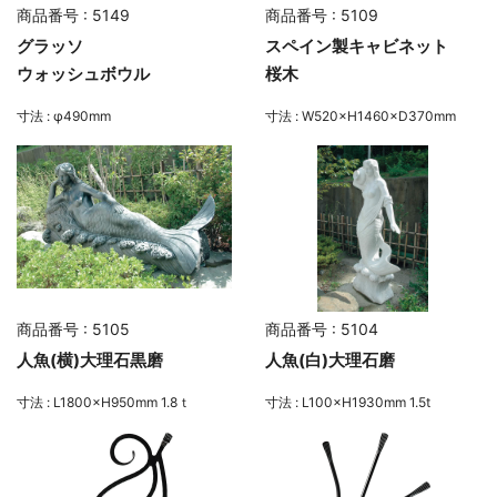
商品番号 : 5149
商品番号 : 5109
グラッソ
スペイン製キャビネット
ウォッシュボウル
桜木
寸法 : φ490mm
寸法 : W520×H1460×D370mm
商品番号 : 5105
商品番号 : 5104
人魚(横)大理石黒磨
人魚(白)大理石磨
寸法 : L1800×H950mm 1.8ｔ
寸法 : L100×H1930mm 1.5t