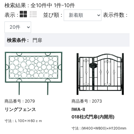
検索結果 : 全10件中 1件-10件
表示 :
並び順 :
表示件数 :
検索条件 :
門扉
商品番号 : 2079
商品番号 : 2073
リングフェンス
IWA-Ⅱ
018柱式門扉(内開用)
寸法 : Ｌ100×Ｈ60ｃｍ
寸法 : (W400+W800)×H1200mm