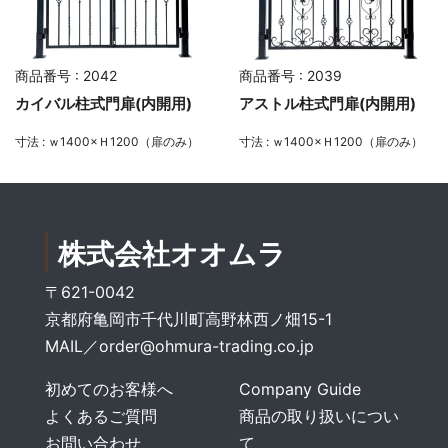
商品番号 : 2042
商品番号 : 2039
カイバル柱式門扉(内開用)
アストル柱式門扉(内開用)
寸法 : ｗ1400×Ｈ1200（扉のみ）
寸法 : ｗ1400×Ｈ1200（扉のみ）
株式会社オオムラ
〒621-0042
京都府亀岡市千代川町高野林西ノ畑15-1
MAIL／
order@ohmura-trading.co.jp
初めてのお客様へ
Company Guide
よくあるご質問
商品の取り扱いについ
お問い合わせ
て