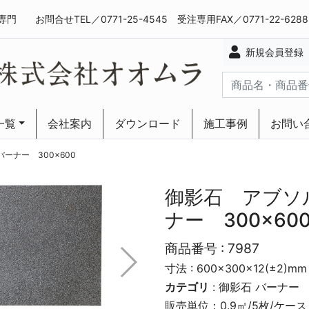
専門
お問合せTEL／0771-25-4545 受注専用FAX／0771-22-628
新規会員登録
一覧
会社案内
ダウンロード
施工事例
お問い
ーリング
ーリング
ーナー 300×600
御影石 アブソ
ナー 300×60
商品番号 :
7987
寸法 : 600×300×12(±2)mm
カテゴリ
:
御影石
バーナー
販売単位：0.9㎡/5枚/ケース