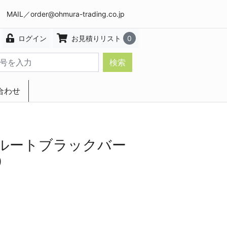
8 MAIL／
order@ohmura-trading.co.jp
ログイン
お見積りリスト
0
検索
合わせ
エクステリア・インテリア
ルートブラックバー
0