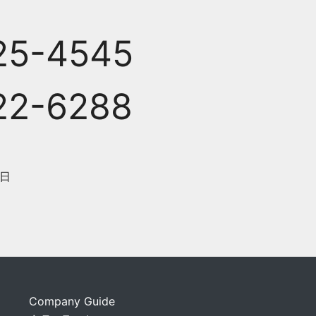
25-4545
22-6288
日
Company Guide