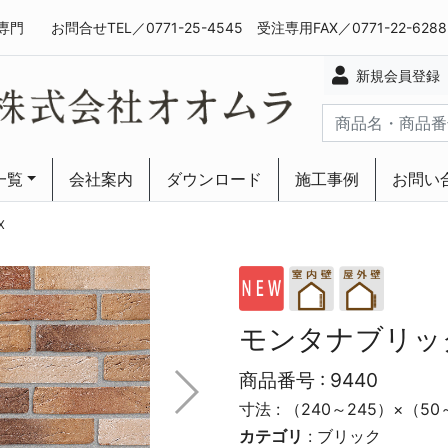
専門
お問合せTEL／0771-25-4545 受注専用FAX／0771-22-628
新規会員登録
一覧
会社案内
ダウンロード
施工事例
お問い
ーリング
ーリング
X
モンタナブリッ
商品番号 :
9440
寸法 : （240～245）×（5
カテゴリ
:
ブリック