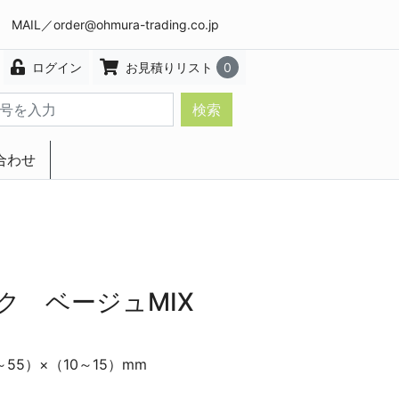
8 MAIL／
order@ohmura-trading.co.jp
ログイン
お見積りリスト
0
検索
合わせ
エクステリア・インテリア
ク ベージュMIX
0～55）×（10～15）mm