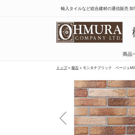
輸入タイルなど総合建材の通信販売 卸
商品
天然木・フロ
SPCフローリング
複合フローリング
ラミネートフロ
トップ
>
擬石
>
モンタナブリック ベージュMI