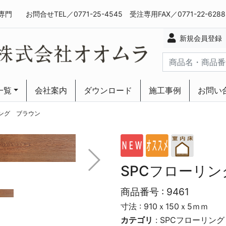
専門
お問合せTEL／0771-25-4545 受注専用FAX／0771-22-628
新規会員登録
一覧
会社案内
ダウンロード
施工事例
お問い
ーリング
ーリング
リング ブラウン
SPCフローリ
商品番号 :
9461
寸法 : 910ｘ150ｘ5ｍｍ
カテゴリ
:
SPCフローリング