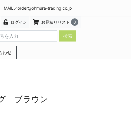
8 MAIL／
order@ohmura-trading.co.jp
ログイン
お見積りリスト
0
検索
合わせ
エクステリア・インテリア
ング ブラウン