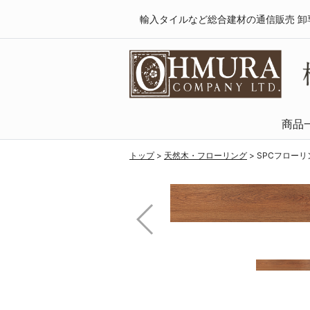
輸入タイルなど総合建材の通信販売 卸
商品
天然木・フロ
SPCフローリング
複合フローリング
ラミネートフロ
トップ
>
天然木・フローリング
>
SPCフロー