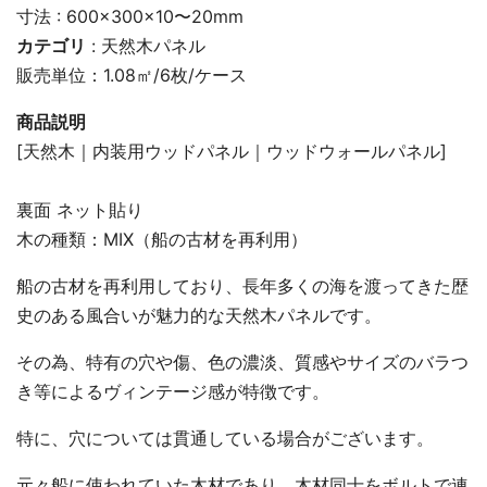
寸法 : 600×300×10〜20mm
カテゴリ
:
天然木パネル
販売単位：1.08㎡/6枚/ケース
商品説明
[天然木｜内装用ウッドパネル｜ウッドウォールパネル]
裏面 ネット貼り
木の種類：MIX（船の古材を再利用）
船の古材を再利用しており、長年多くの海を渡ってきた歴
史のある風合いが魅力的な天然木パネルです。
その為、特有の穴や傷、色の濃淡、質感やサイズのバラつ
き等によるヴィンテージ感が特徴です。
特に、穴については貫通している場合がございます。
元々船に使われていた木材であり、木材同士をボルトで連