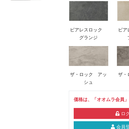
ピアレスロック
ピア
グランジ
ザ・ロック アッ
ザ・
シュ
価格は、「オオムラ会員」
ログ
会員登