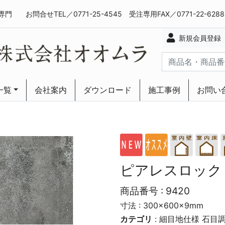
専門
お問合せTEL／0771-25-4545 受注専用FAX／0771-22-628
新規会員登録
一覧
会社案内
ダウンロード
施工事例
お問い
ーリング
ーリング
ピアレスロック
商品番号 :
9420
寸法 : 300×600×9mm
カテゴリ
:
細目地仕様
石目