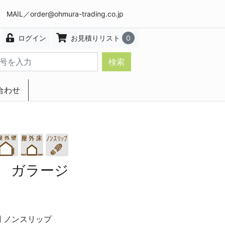
8 MAIL／
order@ohmura-trading.co.jp
ログイン
お見積りリスト
0
検索
合わせ
エクステリア・インテリア
 ガラージ
調
ノンスリップ