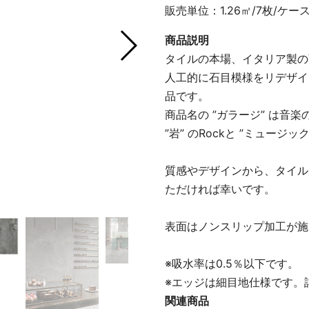
販売単位：1.26㎡/7枚/ケー
商品説明
タイルの本場、イタリア製の
人工的に石目模様をリデザイ
品です。
商品名の ”ガラージ” は音
”岩” のRockと ”ミュージッ
質感やデザインから、タイル
ただければ幸いです。
表面はノンスリップ加工が施
※吸水率は0.5％以下です。
※エッジは細目地仕様です。
関連商品