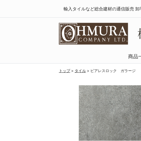
輸入タイルなど総合建材の通信販売 卸
商品
天然木・フロ
SPCフローリング
複合フローリング
ラミネートフロ
トップ
>
タイル
>
ピアレスロック ガラージ