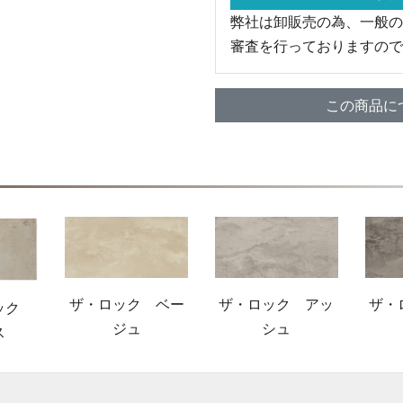
弊社は卸販売の為、一般の
審査を行っておりますので
この商品に
ザ・ロック ベー
ザ・ロック アッ
ザ・
ロック
ジュ
シュ
ス