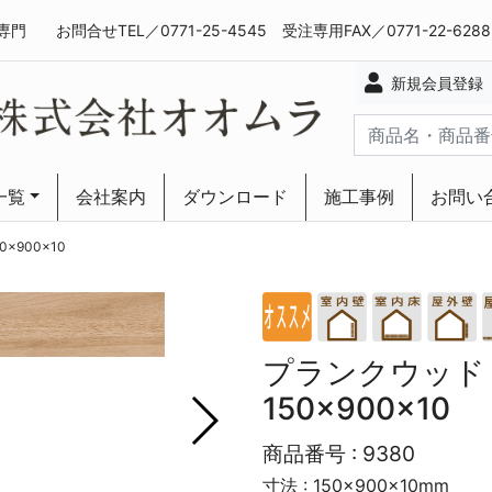
専門
お問合せTEL／0771-25-4545 受注専用FAX／0771-22-628
新規会員登録
一覧
会社案内
ダウンロード
施工事例
お問い
ーリング
ーリング
×900×10
プランクウッド
150×900×10
商品番号 :
9380
寸法 : 150×900×10mm