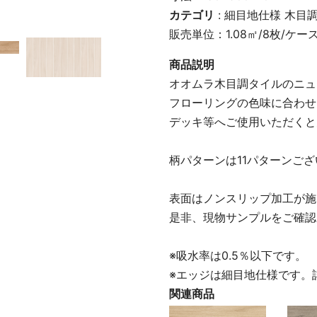
柄パターン全11種
カテゴリ
:
細目地仕様
木目
販売単位：1.08㎡/8枚/ケー
商品説明
オオムラ木目調タイルのニュ
フローリングの色味に合わせ
デッキ等へご使用いただくと
柄パターンは11パターンご
表面はノンスリップ加工が施
是非、現物サンプルをご確認
※吸水率は0.5％以下です。
※エッジは細目地仕様です。
関連商品