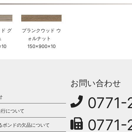
ド グ
プランクウッド ウ
シュ
ォルナット
×10
150×900×10
お問い合わせ
せ
0771-
発行について
0771-
るボンドの欠品について