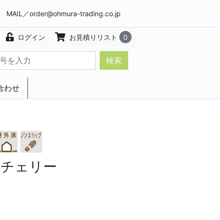
8 MAIL／
order@ohmura-trading.co.jp
ログイン
お見積りリスト
0
検索
合わせ
エクステリア・インテリア
 チェリー