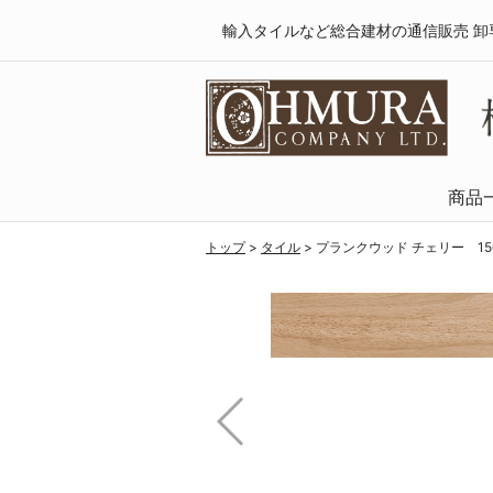
輸入タイルなど総合建材の通信販売 卸
商品
天然木・フロ
SPCフローリング
複合フローリング
ラミネートフロ
トップ
>
タイル
>
プランクウッド チェリー 150