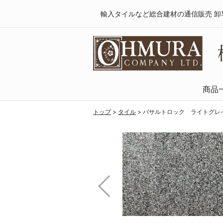
輸入タイルなど総合建材の通信販売 卸
商品
天然木・フロ
SPCフローリング
複合フローリング
ラミネートフロ
トップ
>
タイル
>
バサルトロック ライトグレ