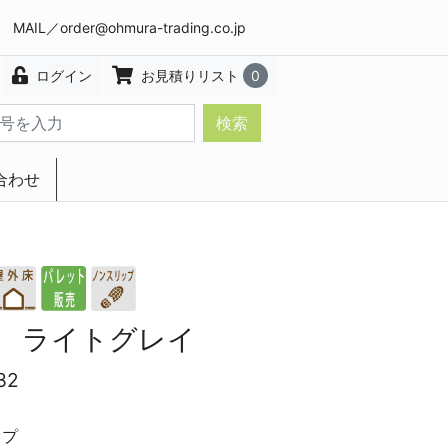
8 MAIL／
order@ohmura-trading.co.jp
ログイン
お見積りリスト
0
検索
合わせ
エクステリア・インテリア
 ライトグレイ
82
ップ