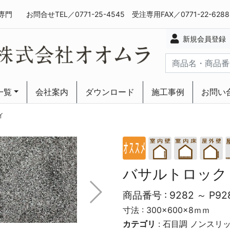
専門
お問合せTEL／0771-25-4545 受注専用FAX／0771-22-628
新規会員登録
一覧
会社案内
ダウンロード
施工事例
お問い
ーリング
ーリング
イ
バサルトロック
商品番号 :
9282 ～ P92
寸法 : 300×600×8ｍｍ
カテゴリ
:
石目調
ノンスリ