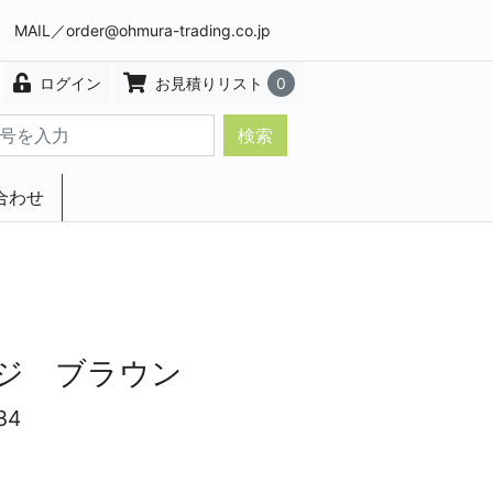
8 MAIL／
order@ohmura-trading.co.jp
ログイン
お見積りリスト
0
検索
合わせ
エクステリア・インテリア
ジ ブラウン
34