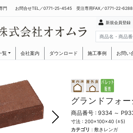
専門
お問合せTEL／0771-25-4545 受注専用FAX／0771-22-628
新規会員登録
一覧
会社案内
ダウンロード
施工事例
お問い
ーリング
ーリング
グランドフォー
商品番号 :
9334 ～ P93
寸法 : 200×100×40 (±5)
カテゴリ
:
敷きレンガ