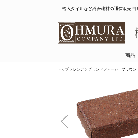
輸入タイルなど総合建材の通信販売 卸
商品
天然木・フロ
SPCフローリング
複合フローリング
ラミネートフロ
トップ
>
レンガ
>
グランドフォージ ブラウン