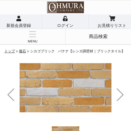
新規会員登録
ログイン
お見積りリスト
商品検索
MENU
トップ
>
擬石
>
シカゴブリック バナナ【レンガ調壁材｜ブリックタイル】