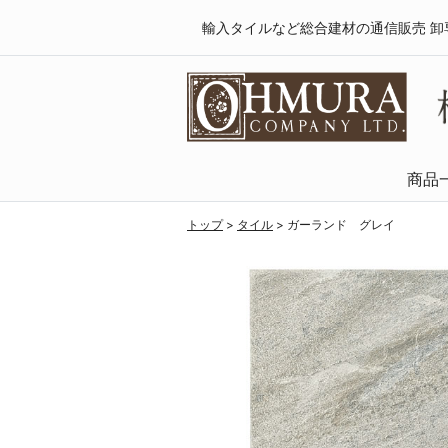
輸入タイルなど総合建材の通信販売 卸
商品
天然木・フロ
SPCフローリング
複合フローリング
ラミネートフロ
トップ
>
タイル
>
ガーランド グレイ