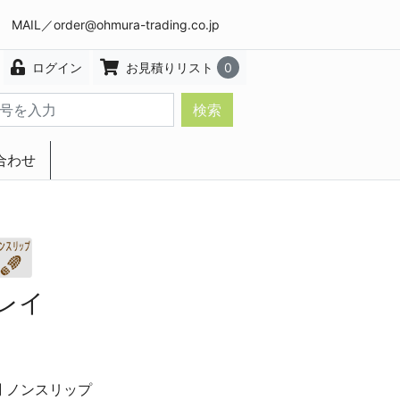
8 MAIL／
order@ohmura-trading.co.jp
ログイン
お見積りリスト
0
検索
合わせ
エクステリア・インテリア
レイ
調
ノンスリップ