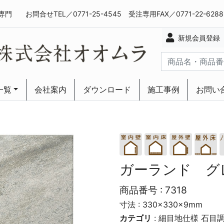
専門
お問合せTEL／0771-25-4545 受注専用FAX／0771-22-628
新規会員登録
一覧
会社案内
ダウンロード
施工事例
お問い
ーリング
ーリング
ガーランド グ
商品番号 :
7318
寸法 : 330×330×9mm
カテゴリ
:
細目地仕様
石目