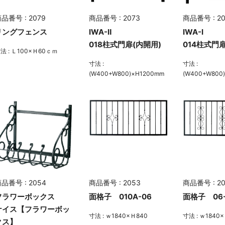
品番号 : 2079
商品番号 : 2073
商品番号 : 20
リングフェンス
IWA-Ⅱ
IWA-Ⅰ
018柱式門扉(内開用)
014柱式門扉
法 : Ｌ100×Ｈ60ｃｍ
寸法 :
寸法 :
(W400+W800)×H1200mm
(W400+W800
品番号 : 2054
商品番号 : 2053
商品番号 : 20
フラワーボックス
面格子 010A-06
面格子 06
ナイス【フラワーボッ
寸法 : ｗ1840×Ｈ840
寸法 : ｗ1840
クス】