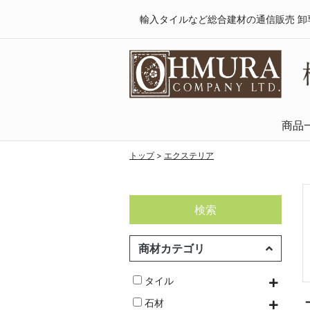
輸入タイルなど総合建材の通信販売 卸
商品
天然木・フロ
SPCフローリング
複合フローリング
ラミネートフロ
トップ
>
エクステリア
検索
商材カテゴリ
タイル
石材