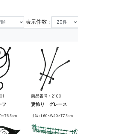
表示件数 :
01
商品番号 : 2100
ーフ
妻飾り グレース
0×T6.5cm
寸法 : L60×W40×T7.5cm