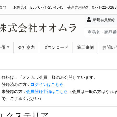
専門
お問合せTEL／0771-25-4545 受注専用FAX／0771-22-628
新規会員登録
一覧
会社案内
ダウンロード
施工事例
お問い
ーリング
ーリング
価格は、「オオムラ会員」様のみ公開しています。
登録済みの方 :
ログインはこちら
未登録の方 :
会員登録申請はこちら
（会員は一般の方はなれ
で、ご了承ください）
エクステリア