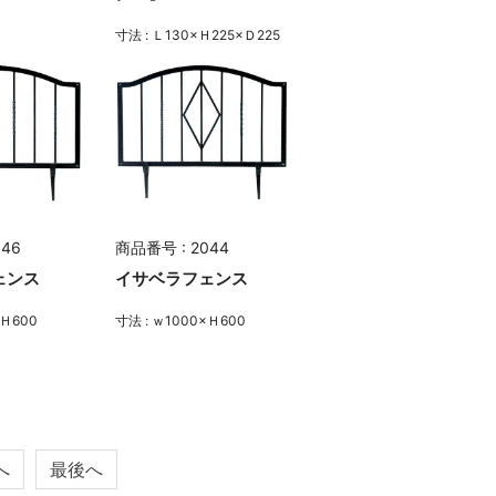
寸法 : Ｌ130×Ｈ225×Ｄ225
046
商品番号 : 2044
ェンス
イサベラフェンス
×Ｈ600
寸法 : ｗ1000×Ｈ600
へ
最後へ