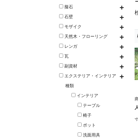
擬石
石壁
モザイク
天然木・フローリング
レンガ
瓦
副資材
エクステリア・インテリア
種類
インテリア
商
テーブル
椅子
寸
ポット
洗面用具