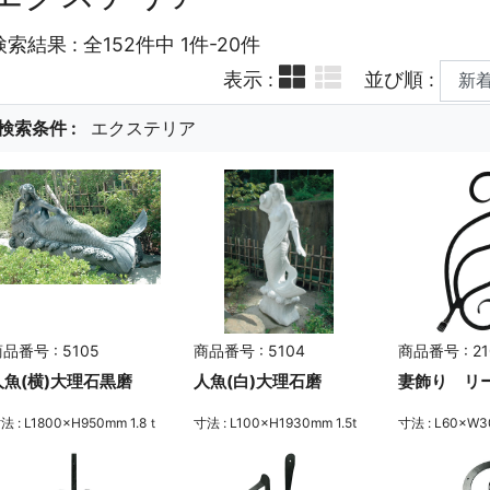
検索結果 : 全152件中 1件-20件
表示 :
並び順 :
検索条件 :
エクステリア
品番号 : 5105
商品番号 : 5104
商品番号 : 21
人魚(横)大理石黒磨
人魚(白)大理石磨
妻飾り リ
法 : L1800×H950mm 1.8ｔ
寸法 : L100×H1930mm 1.5t
寸法 : L60×W3