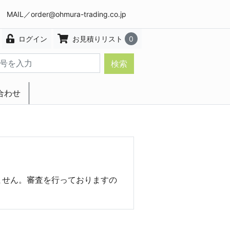
8 MAIL／
order@ohmura-trading.co.jp
ログイン
お見積りリスト
0
検索
合わせ
エクステリア・インテリア
ません。審査を行っておりますの