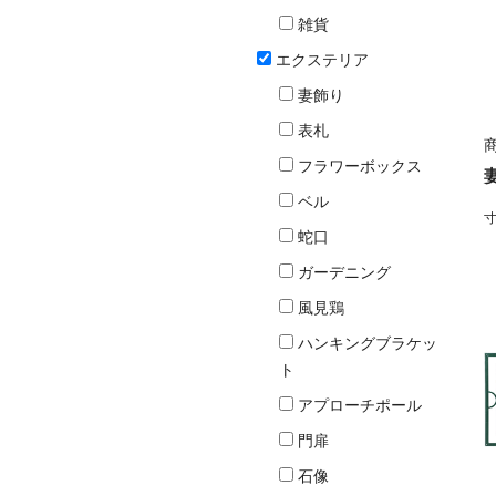
雑貨
エクステリア
妻飾り
表札
商
フラワーボックス
ベル
寸
蛇口
ガーデニング
風見鶏
ハンキングブラケッ
ト
アプローチポール
門扉
石像