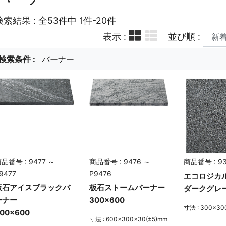
検索結果 : 全53件中 1件-20件
表示 :
並び順 :
検索条件 :
バーナー
品番号 : 9477 ～
商品番号 : 9476 ～
商品番号 : 9
9477
P9476
エコロジカ
板石アイスブラックバ
板石ストームバーナー
ダークグレ
ーナー
300×600
寸法 : 300×30
00×600
寸法 : 600×300×30(±5)mm