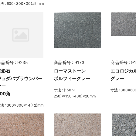
法 : 600×300×30(±5)mm
品番号 : 9235
商品番号 : 9173
商品番号 : 91
御影石
ローマストーン
エコロジカ
ジュダバブラウンバー
ポルフィークレー
グレー
ナー
寸法 : (150〜
寸法 : 300×60
300角
250)×(150~400)×20mm
法 : 300×300×14(±2)mm