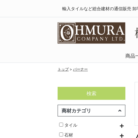
輸入タイルなど総合建材の通信販売 卸
商品
天然木・フロ
SPCフローリング
複合フローリング
ラミネートフロ
トップ
>
バーナー
検索
商材カテゴリ
タイル
石材