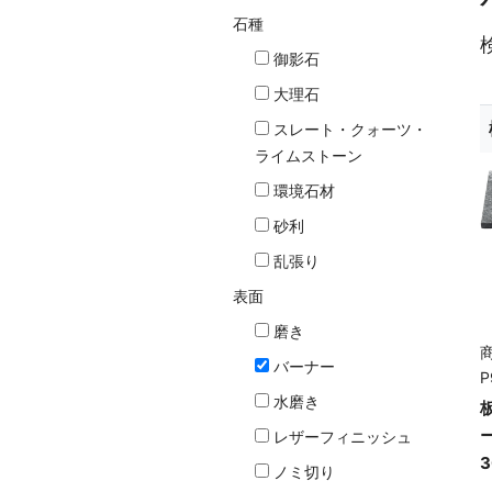
石種
御影石
大理石
スレート・クォーツ・
ライムストーン
環境石材
砂利
乱張り
表面
磨き
商
バーナー
P
水磨き
レザーフィニッシュ
3
ノミ切り