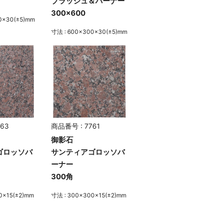
ブラッシュ＆バーナー
300×600
0×30(±5)mm
寸法 : 600×300×30(±5)mm
63
商品番号 : 7761
御影石
ゴロッソバ
サンティアゴロッソバ
ーナー
300角
0×15(±2)mm
寸法 : 300×300×15(±2)mm