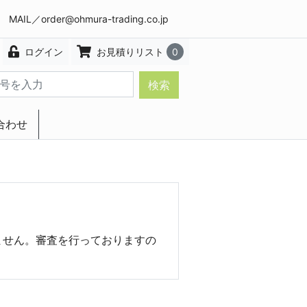
8 MAIL／
order@ohmura-trading.co.jp
ログイン
お見積りリスト
0
検索
合わせ
エクステリア・インテリア
ません。審査を行っておりますの