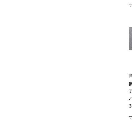
寸
商
3
寸