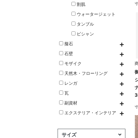
寸
割肌
ウォータージェット
タンブル
ビシャン
擬石
石壁
モザイク
商
天然木・フローリング
レンガ
瓦
副資材
寸
エクステリア・インテリア
サイズ