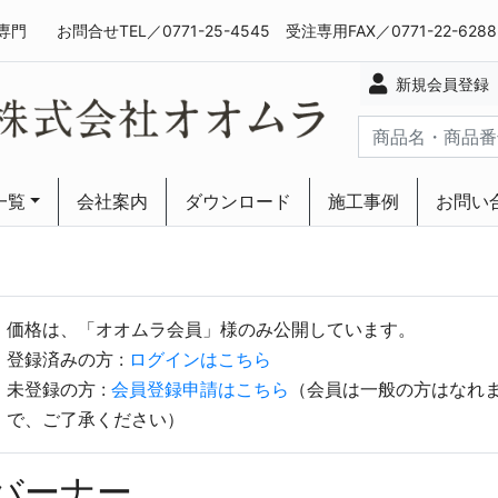
専門
お問合せTEL／0771-25-4545 受注専用FAX／0771-22-628
新規会員登録
一覧
会社案内
ダウンロード
施工事例
お問い
ーリング
ーリング
価格は、「オオムラ会員」様のみ公開しています。
登録済みの方 :
ログインはこちら
未登録の方 :
会員登録申請はこちら
（会員は一般の方はなれ
で、ご了承ください）
バーナー