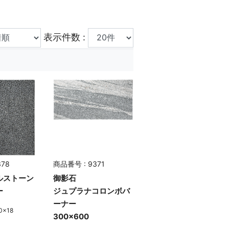
表示件数 :
378
商品番号 : 9371
ルストーン
御影石
ー
ジュプラナコロンボバ
ーナー
0×18
300×600