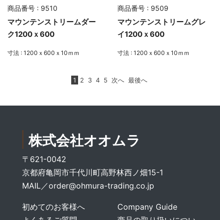
商品番号 : 9510
商品番号 : 9509
マウンテンストリームダー
マウンテンストリームグレ
ク1200ｘ600
イ1200ｘ600
寸法 : 1200ｘ600ｘ10ｍｍ
寸法 : 1200ｘ600ｘ10ｍｍ
1
2
3
4
5
次へ
最後へ
株式会社オオムラ
〒621-0042
京都府亀岡市千代川町高野林西ノ畑15-1
MAIL／
order@ohmura-trading.co.jp
初めてのお客様へ
Company Guide
よくあるご質問
商品の取り扱いについ