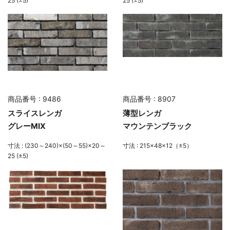
25 (±5)
25 (±5)
商品番号 : 9486
商品番号 : 8907
スライスレンガ
薄型レンガ
グレーMIX
マウンテンブラック
寸法 : (230～240)×(50～55)×20～
寸法 : 215×48×12（±5）
25 (±5)