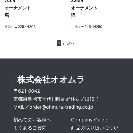
74LR
22MR
オーナメント
オーナメント
馬
猫
寸法 : ｗ225×H205
寸法 : ｗ245×H250
1
2
次へ
株式会社オオムラ
〒621-0042
京都府亀岡市千代川町高野林西ノ畑15-1
MAIL／
order@ohmura-trading.co.jp
初めてのお客様へ
Company Guide
よくあるご質問
商品の取り扱いについ