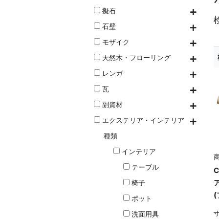
擬石
石壁
モザイク
天然木・フローリング
レンガ
瓦
副資材
エクステリア・インテリア
種類
インテリア
商
テーブル
C
椅子
ポット
洗面用具
寸