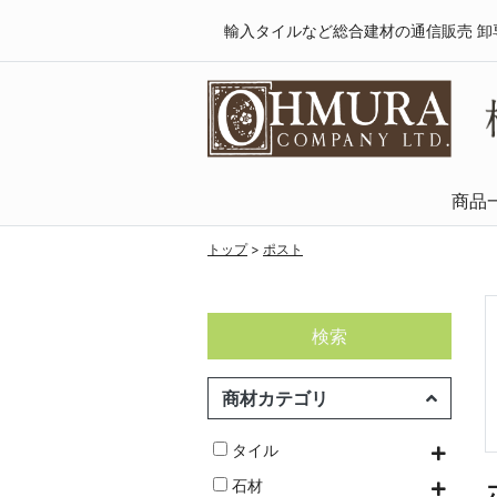
輸入タイルなど総合建材の通信販売 卸
商品
天然木・フロ
SPCフローリング
複合フローリング
ラミネートフロ
トップ
>
ポスト
検索
商材カテゴリ
タイル
石材