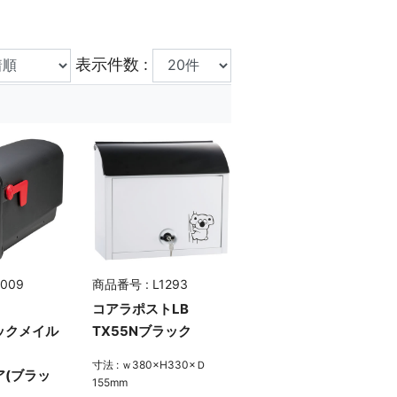
表示件数 :
009
商品番号 : L1293
コアラポストLB
ックメイル
TX55Nブラック
寸法 : ｗ380×H330×Ｄ
ア(ブラッ
155mm