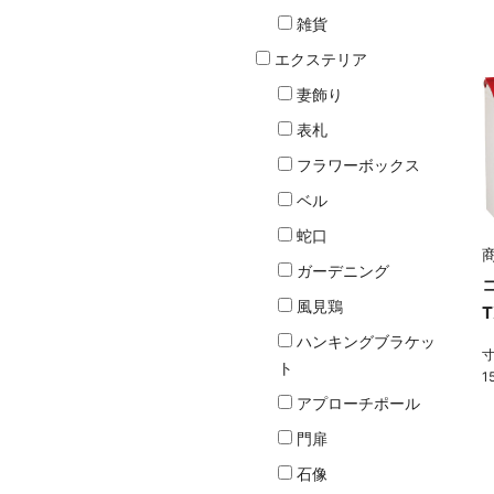
雑貨
エクステリア
妻飾り
表札
フラワーボックス
ベル
蛇口
商
ガーデニング
風見鶏
ハンキングブラケッ
寸
ト
1
アプローチポール
門扉
石像