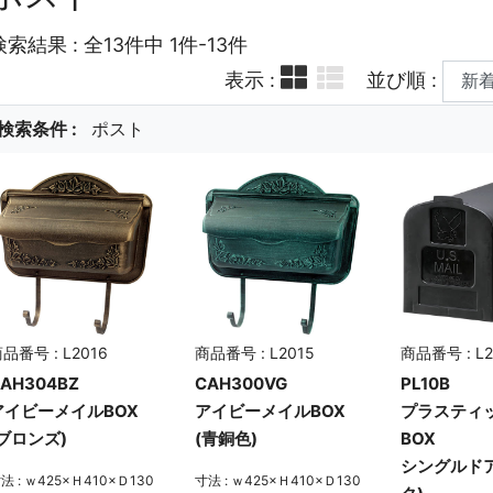
検索結果 : 全13件中 1件-13件
表示 :
並び順 :
検索条件 :
ポスト
品番号 : L2016
商品番号 : L2015
商品番号 : L2
AH304BZ
CAH300VG
PL10B
アイビーメイルBOX
アイビーメイルBOX
プラスティ
(ブロンズ)
(青銅色)
BOX
シングルド
法 : ｗ425×Ｈ410×Ｄ130
寸法 : ｗ425×Ｈ410×Ｄ130