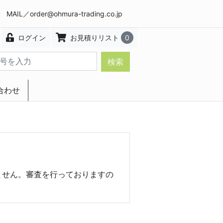
8 MAIL／
order@ohmura-trading.co.jp
ログイン
お見積りリスト
0
検索
合わせ
エクステリア・インテリア
ません。審査を行っておりますの