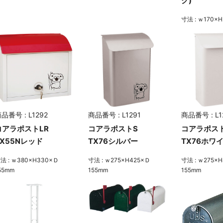
ク)
寸法 : ｗ170×
品番号 : L1292
商品番号 : L1291
商品番号 : L1
コアラポストLR
コアラポストS
コアラポス
TX55Nレッド
TX76シルバー
TX76ホワ
法 : ｗ380×H330×Ｄ
寸法 : ｗ275×H425×Ｄ
寸法 : ｗ275×
55mm
155mm
155mm