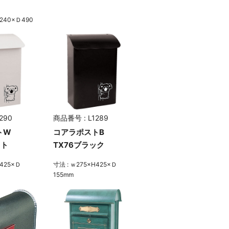
H240×Ｄ490
290
商品番号 : L1289
トW
コアラポストB
イト
TX76ブラック
H425×Ｄ
寸法 : ｗ275×H425×Ｄ
155mm