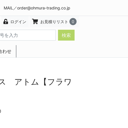
8 MAIL／
order@ohmura-trading.co.jp
ログイン
お見積りリスト
0
検索
合わせ
エクステリア・インテリア
ス アトム【フラワ
0