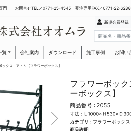
専門
お問合せTEL／0771-25-4545 受注専用FAX／0771-22-628
新規会員登録
一覧
会社案内
ダウンロード
施工事例
お問い
ーリング
ーリング
ボックス アトム【フラワーボックス】
フラワーボック
ーボックス】
商品番号 :
2055
寸法 : Ｌ1000×Ｈ530×Ｄ30
カテゴリ
:
フラワーボックス
商品説明