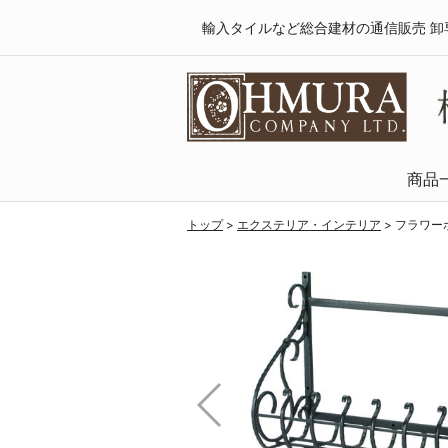
輸入タイルなど総合建材の通信販売 卸
商品
天然木・フロ
SPCフローリング
複合フローリング
ラミネートフロ
トップ
>
エクステリア・インテリア
>
フラワー