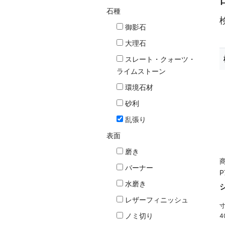
石種
御影石
大理石
スレート・クォーツ・
ライムストーン
環境石材
砂利
乱張り
表面
磨き
商
バーナー
P
水磨き
レザーフィニッシュ
寸
ノミ切り
4