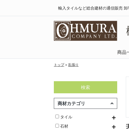
輸入タイルなど総合建材の通信販売 卸
商品
天然木・フロ
SPCフローリング
複合フローリング
ラミネートフロ
トップ
>
乱張り
検索
商材カテゴリ
タイル
石材