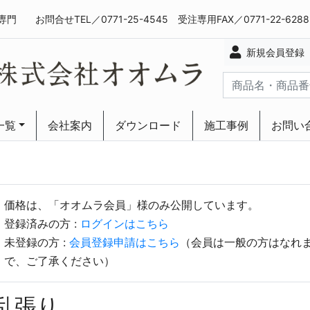
専門
お問合せTEL／0771-25-4545 受注専用FAX／0771-22-628
新規会員登録
一覧
会社案内
ダウンロード
施工事例
お問い
ーリング
ーリング
価格は、「オオムラ会員」様のみ公開しています。
登録済みの方 :
ログインはこちら
未登録の方 :
会員登録申請はこちら
（会員は一般の方はなれ
で、ご了承ください）
乱張り