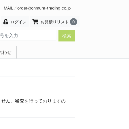
8 MAIL／
order@ohmura-trading.co.jp
ログイン
お見積りリスト
0
検索
合わせ
エクステリア・インテリア
ません。審査を行っておりますの