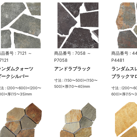
品番号 : 7121 ～
商品番号 : 7058 ～
商品番号 : 44
7121
P7058
P4481
ランダムクォーツ
アンドラブラック
ランダムス
ダークシルバー
ブラックマ
寸法 : (150〜500)×(150〜
500)×厚(10〜40)mm
法 : (200〜600)×(200〜
寸法 : (200〜6
00)×厚(15〜35)mm
600)×厚(15〜