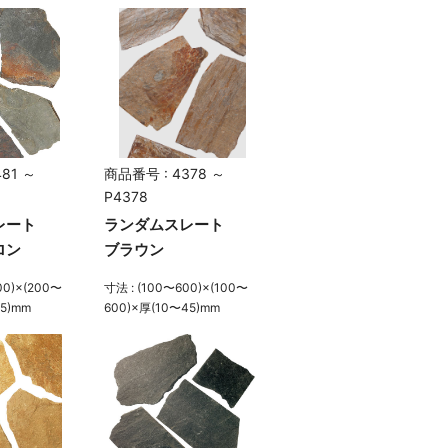
81 ～
商品番号 : 4378 ～
P4378
レート
ランダムスレート
ロン
ブラウン
00)×(200〜
寸法 : (100〜600)×(100〜
35)mm
600)×厚(10〜45)mm