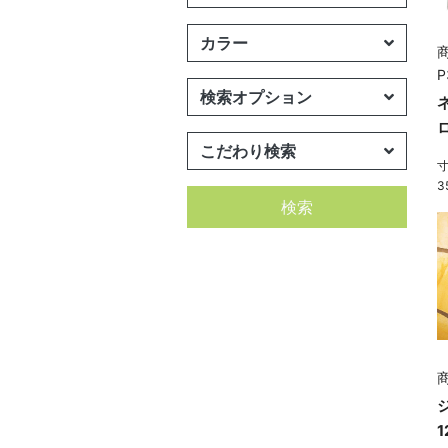
カラー
商
P
検索オプション
こだわり検索
寸
3
検索
商
1