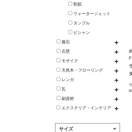
割肌
ウォータージェット
タンブル
ビシャン
擬石
石壁
商
P
モザイク
天然木・フローリング
レンガ
寸
瓦
6
副資材
エクステリア・インテリア
サイズ