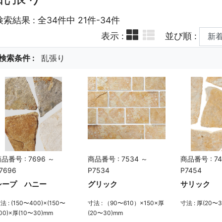
検索結果 : 全34件中 21件-34件
表示 :
並び順 :
検索条件 :
乱張り
品番号 : 7696 ～
商品番号 : 7534 ～
商品番号 : 74
7696
P7534
P7454
シープ ハニー
グリック
サリック
法 : (150〜400)×(150〜
寸法 : （90〜610）×150×厚
寸法 : 厚(20〜
00)×厚(10〜30)mm
(20〜30)mm