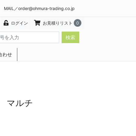
8 MAIL／
order@ohmura-trading.co.jp
ログイン
お見積りリスト
0
検索
合わせ
エクステリア・インテリア
 マルチ