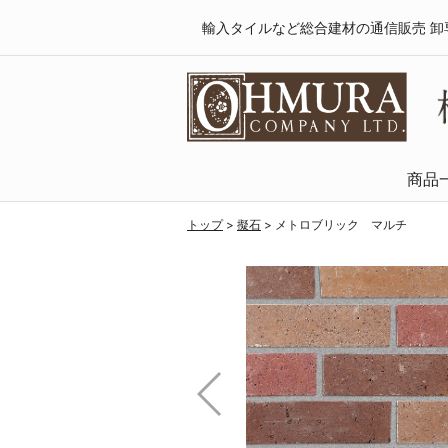
輸入タイルなど総合建材の通信販売 卸
商品
天然木・フロ
SPCフローリング
複合フローリング
ラミネートフロ
トップ
>
擬石
>
メトロブリック マルチ