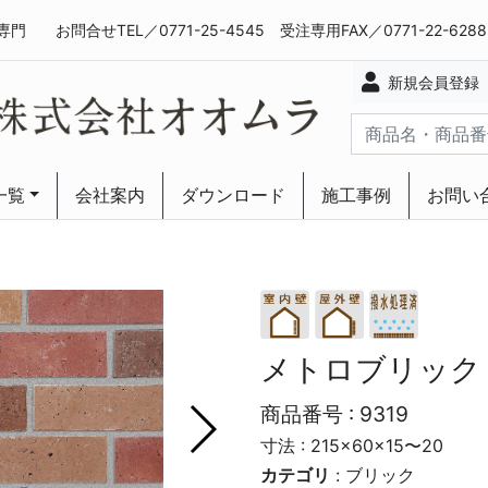
専門
お問合せTEL／0771-25-4545 受注専用FAX／0771-22-628
新規会員登録
一覧
会社案内
ダウンロード
施工事例
お問い
ーリング
ーリング
メトロブリック
商品番号 :
9319
寸法 : 215×60×15〜20
カテゴリ
:
ブリック