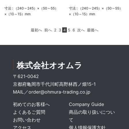
寸法 : （240～245）×（50～55）
寸法 : （240～245）×（50～55）
×（10～15）mm
×（10～15）mm
最初へ
前へ
2
3
4
5
6
次へ
最後へ
株式会社オオムラ
〒621-0042
京都府亀岡市千代川町高野林西ノ畑15-1
MAIL／
order@ohmura-trading.co.jp
初めてのお客様へ
Company Guide
よくあるご質問
商品の取り扱いについ
お問い合わせ
て
アクセス
個人情報保護方針