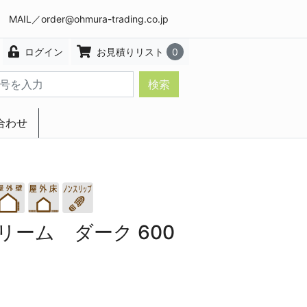
8 MAIL／
order@ohmura-trading.co.jp
ログイン
お見積りリスト
0
検索
合わせ
エクステリア・インテリア
ーム ダーク 600