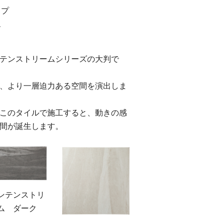
ップ
ス
テンストリームシリーズの大判で
、より一層迫力ある空間を演出しま
このタイルで施工すると、動きの感
間が誕生します。
ンテンストリ
ム ダーク