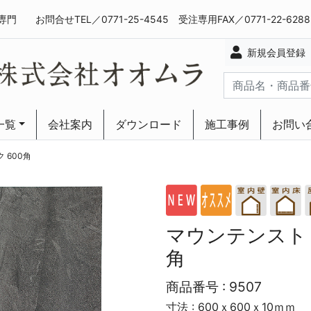
専門
お問合せTEL／0771-25-4545 受注専用FAX／0771-22-628
新規会員登録
一覧
会社案内
ダウンロード
施工事例
お問い
ーリング
ーリング
 600角
マウンテンストリ
角
商品番号 :
9507
寸法 : 600ｘ600ｘ10ｍｍ