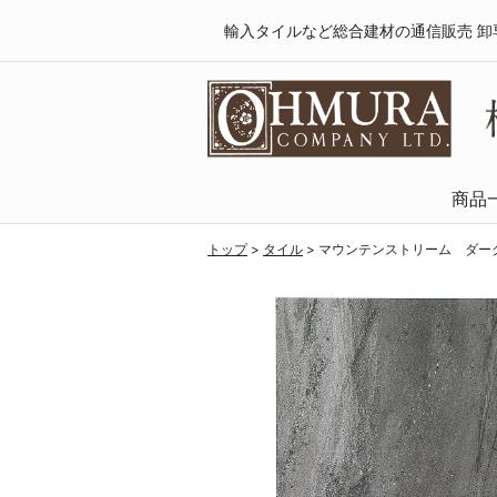
輸入タイルなど総合建材の通信販売 卸
商品
天然木・フロ
SPCフローリング
複合フローリング
ラミネートフロ
トップ
>
タイル
>
マウンテンストリーム ダーク