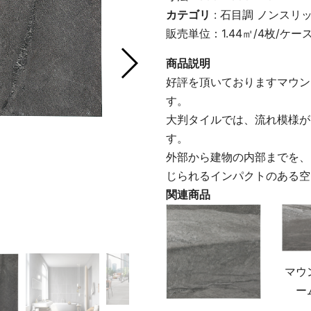
カテゴリ
:
石目調
ノンスリ
販売単位：1.44㎡/4枚/ケー
商品説明
好評を頂いておりますマウン
す。
大判タイルでは、流れ模様が
す。
外部から建物の内部までを、
じられるインパクトのある空
関連商品
マウ
ー